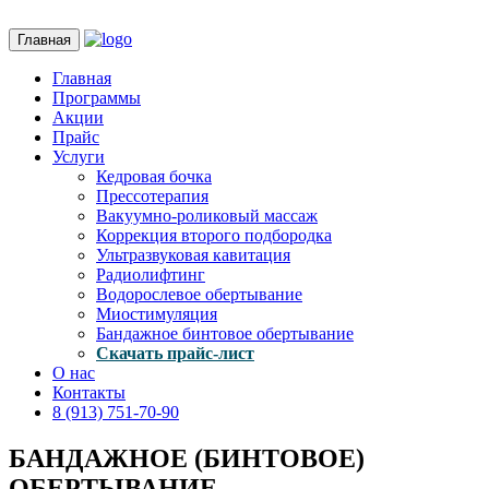
Главная
Главная
Программы
Акции
Прайс
Услуги
Кедровая бочка
Прессотерапия
Вакуумно-роликовый массаж
Коррекция второго подбородка
Ультразвуковая кавитация
Радиолифтинг
Водорослевое обертывание
Миостимуляция
Бандажное бинтовое обертывание
Скачать прайс-лист
О нас
Контакты
8 (913) 751-70-90
БАНДАЖНОЕ (БИНТОВОЕ)
ОБЕРТЫВАНИЕ